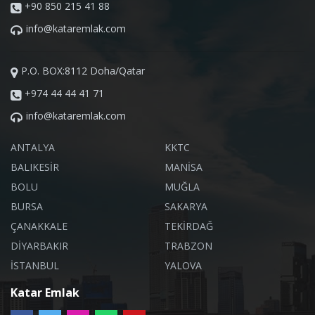
+90 850 215 41 88
info@kataremlak.com
P.O. BOX:8112 Doha/Qatar
+974 44 44 41 71
info@kataremlak.com
ANTALYA
KKTC
BALIKESİR
MANİSA
BOLU
MUĞLA
BURSA
SAKARYA
ÇANAKKALE
TEKİRDAĞ
DİYARBAKIR
TRABZON
İSTANBUL
YALOVA
Katar Emlak