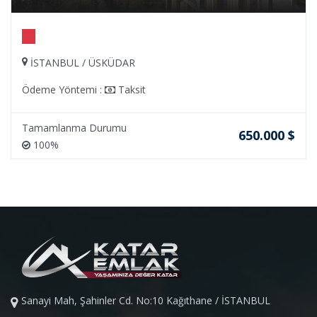
İSTANBUL / ÜSKÜDAR
Ödeme Yöntemi :
Taksit
Tamamlanma Durumu
650.000 $
100%
Sanayi Mah, Şahinler Cd. No:10 Kağıthane / İSTANBUL