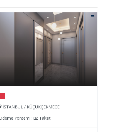
İSTANBUL / KÜÇÜKÇEKMECE
İSTANBU
Ödeme Yöntemi :
Taksit
Ödeme Yön