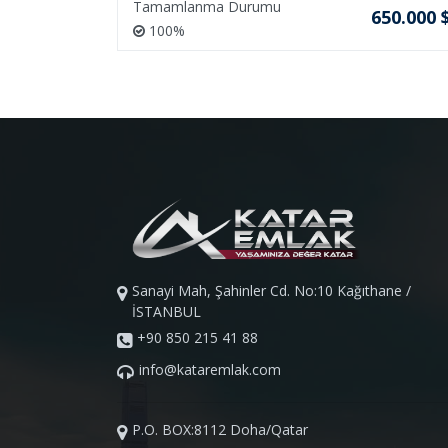
Tamamlanma Durumu
45.000 $
650.000 
100%
Sanayi Mah, Şahinler Cd. No:10 Kağıthane /
İSTANBUL
+90 850 215 41 88
info@kataremlak.com
P.O. BOX:8112 Doha/Qatar