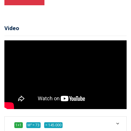
Video
1+1
M² = 73
= 145.000