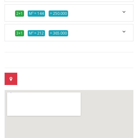
2+1
M² = 144
= 250.000
3+1
M² = 212
= 365.000