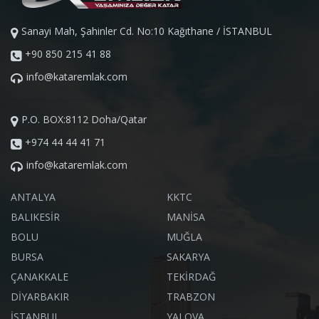
Sanayi Mah, Şahinler Cd. No:10 Kağıthane / İSTANBUL
+90 850 215 41 88
info@kataremlak.com
P.O. BOX:8112 Doha/Qatar
+974 44 44 41 71
info@kataremlak.com
ANTALYA
KKTC
BALIKESİR
MANİSA
BOLU
MUĞLA
BURSA
SAKARYA
ÇANAKKALE
TEKİRDAĞ
DİYARBAKIR
TRABZON
İSTANBUL
YALOVA