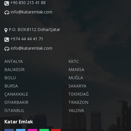
+90 850 215 41 88
info@kataremlak.com
P.O. BOX:8112 Doha/Qatar
+974 44 44 41 71
info@kataremlak.com
ANTALYA
KKTC
BALIKESİR
MANİSA
BOLU
MUĞLA
BURSA
SAKARYA
ÇANAKKALE
TEKİRDAĞ
DİYARBAKIR
TRABZON
İSTANBUL
YALOVA
Katar Emlak