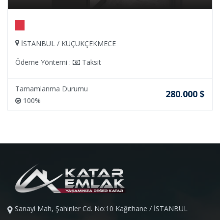
İSTANBUL / KÜÇÜKÇEKMECE
Ödeme Yöntemi :
Taksit
Tamamlanma Durumu
280.000 $
100%
Sanayi Mah, Şahinler Cd. No:10 Kağıthane / İSTANBUL