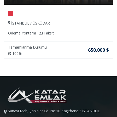
İSTANBUL / ÜSKÜDAR
Ödeme Yöntemi :
Taksit
Tamamlanma Durumu
650.000 $
100%
Sanayi Mah, Şahinler Cd. No:10 Kağıthane / İSTANBUL