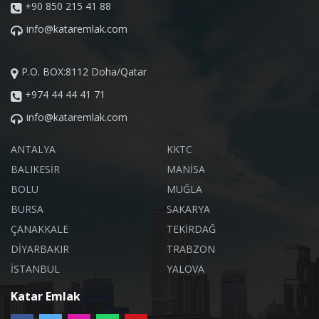
+90 850 215 41 88
info@kataremlak.com
P.O. BOX:8112 Doha/Qatar
+974 44 44 41 71
info@kataremlak.com
ANTALYA
KKTC
BALIKESİR
MANİSA
BOLU
MUĞLA
BURSA
SAKARYA
ÇANAKKALE
TEKİRDAĞ
DİYARBAKIR
TRABZON
İSTANBUL
YALOVA
Katar Emlak