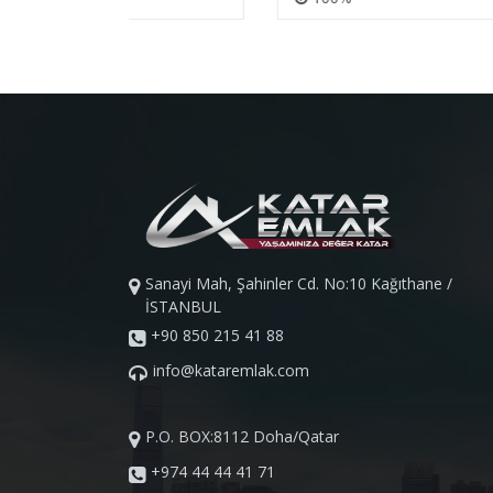
Sanayi Mah, Şahinler Cd. No:10 Kağıthane /
İSTANBUL
+90 850 215 41 88
info@kataremlak.com
P.O. BOX:8112 Doha/Qatar
+974 44 44 41 71