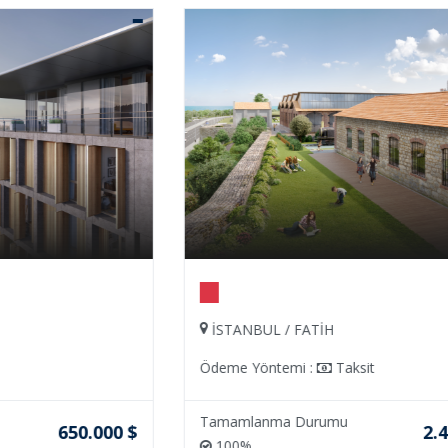
İSTANBUL / FATİH
Ödeme Yöntemi :
Taksit
Tamamlanma Durumu
$
2.450.750 $
100%