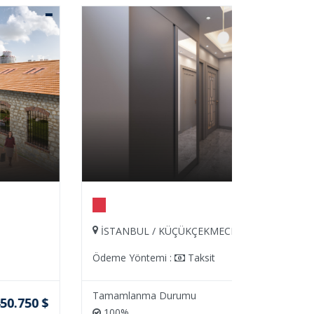
İSTANBUL / KÜÇÜKÇEKMECE
İSTANBU
Ödeme Yöntemi :
Taksit
Ödeme Yön
Tamamlanma Durumu
Tamamlan
280.000 $
100%
100%