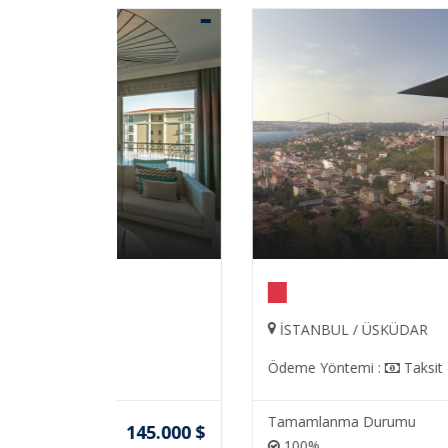
İSTANBUL / ÜSKÜDAR
Ödeme Yöntemi :
Taksit
Tamamlanma Durumu
45.000 $
650.000 
100%