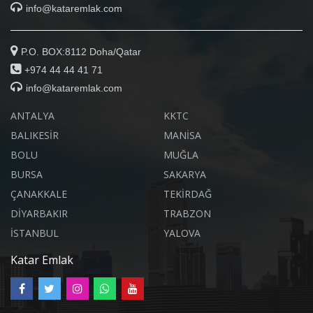
info@kataremlak.com
P.O. BOX:8112 Doha/Qatar
+974 44 44 41 71
info@kataremlak.com
ANTALYA
KKTC
BALIKESİR
MANİSA
BOLU
MUĞLA
BURSA
SAKARYA
ÇANAKKALE
TEKİRDAĞ
DİYARBAKIR
TRABZON
İSTANBUL
YALOVA
Katar Emlak