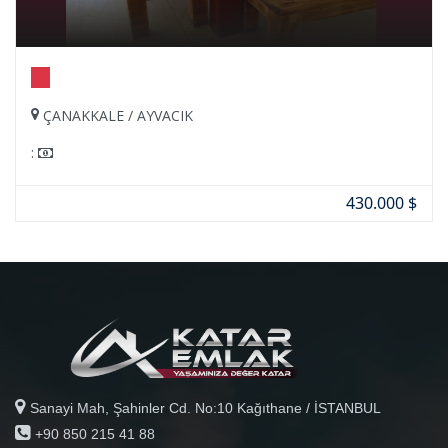
ÇANAKKALE / AYVACIK
:
430.000 $
Sanayi Mah, Şahinler Cd. No:10 Kağıthane / İSTANBUL
+90 850 215 41 88