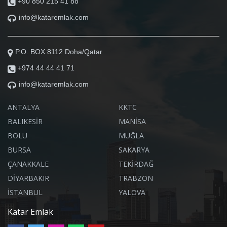
+90 850 215 41 88
info@kataremlak.com
P.O. BOX:8112 Doha/Qatar
+974 44 44 41 71
info@kataremlak.com
ANTALYA
KKTC
BALIKESİR
MANİSA
BOLU
MUĞLA
BURSA
SAKARYA
ÇANAKKALE
TEKİRDAĞ
DİYARBAKIR
TRABZON
İSTANBUL
YALOVA
Katar Emlak