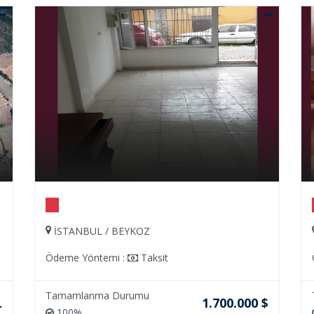
İSTANBUL / EYÜP
Ödeme Yöntemi :
Taksit
Tamamlanma Durumu
1.700.000 $
337.00
100%