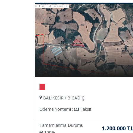
İSTANBUL / BEYKOZ
it
Ödeme Yöntemi :
Taksit
Tamamlanma Durumu
1.200.000 TL
100%