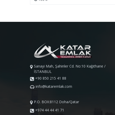
Sanayi Mah, Şahinler Cd. No:10 Kağıthane /
İSTANBUL
+90 850 215 41 88
info@kataremlak.com
P.O. BOX:8112 Doha/Qatar
+974 44 44 41 71