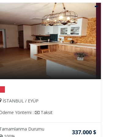
BURSA / NİLÜFER
Ödeme Yöntemi :
Taksit
Tamamlanma Durumu
0 $
20.500.000 TL
100%